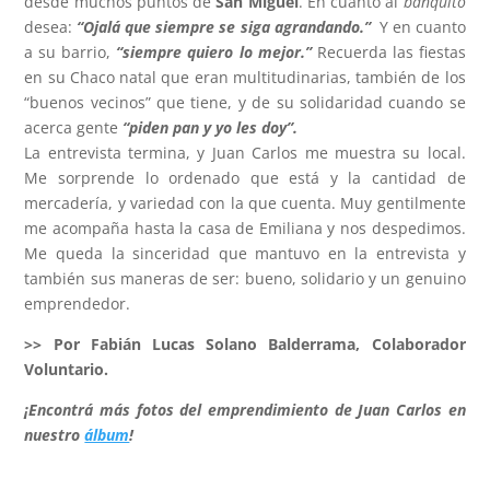
desde muchos puntos de
San Miguel
. En cuanto al
banquito
desea:
“Ojalá que siempre se siga agrandando.”
Y en cuanto
a su barrio,
“siempre quiero lo mejor.”
Recuerda las fiestas
en su Chaco natal que eran multitudinarias, también de los
“buenos vecinos” que tiene, y de su solidaridad cuando se
acerca gente
“piden pan y yo les doy”.
La entrevista termina, y Juan Carlos me muestra su local.
Me sorprende lo ordenado que está y la cantidad de
mercadería, y variedad con la que cuenta. Muy gentilmente
me acompaña hasta la casa de Emiliana y nos despedimos.
Me queda la sinceridad que mantuvo en la entrevista y
también sus maneras de ser: bueno, solidario y un genuino
emprendedor.
>> Por Fabián Lucas Solano Balderrama, Colaborador
Voluntario.
¡Encontrá más fotos del emprendimiento de Juan Carlos en
nuestro
álbum
!