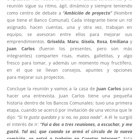
reunión sigue su ritmo, ágil, dinámico y siempre teniendo
como centro de debate a
“Ambición de proyecto”
(Nombre
que tiene el Banco Comunal). Cada integrante tiene un rol
asignado, hacen cuentas, una y otra vez, trabajan en
equipo, se asesoran entre ellos para mejorar sus
emprendimientos.
Griselda
,
Maru
,
Gisela
,
Rosa
,
Emiliana
y
Juan Carlos
(fueron los presentes, pero son más
integrantes) comparten risas, mates, galletitas, y algo
fresco para tomar, y además un momento muy fructífero,
en el que se llevan consejos, apuntes y opciones
para mejorar sus proyectos.
Concluye la reunión y vamos a la casa de
Juan Carlos
para
hacer una entrevista. Juan Carlos tiene una pequeña
historia dentro de los Bancos Comunales: tuvo una primera
etapa, cuando se acercó por invitación de una vecina que le
dijo:
“Si te gusta quedate y si no, no pasa nada”
. A él le surgió
el interés de ir:
“Fui a dos o tres reuniones, a escuchar, y me
gustó. Tal así, que cuando se armó el círculo de la nueva
comisión, yo entré a trabajar en Cuentas Internas”
. Esta