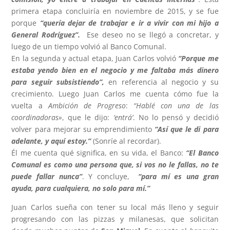
primera etapa concluiría en noviembre de 2015, y se fue
porque
“quería dejar de trabajar e ir a vivir con mi hijo a
General Rodríguez”.
Ese deseo no se llegó a concretar, y
luego de un tiempo volvió al Banco Comunal.
En la segunda y actual etapa, Juan Carlos volvió
“Porque me
estaba yendo bien en el negocio y me faltaba más dinero
para seguir subsistiendo”,
en referencia al negocio y su
crecimiento. Luego Juan Carlos me cuenta cómo fue la
vuelta a
Ambición de Progreso
:
“Hablé con una de las
coordinadoras»
, que le dijo:
‘entrá’
. No lo pensó y decidió
volver para mejorar su emprendimiento
“Así que le di para
adelante, y aquí estoy.”
(Sonríe al recordar).
Él me cuenta qué significa, en su vida, el Banco:
“El Banco
Comunal es como una persona que, si vos no le fallas, no te
puede fallar nunca”
. Y concluye,
“para mí es una gran
ayuda, para cualquiera, no solo para mí.”
Juan Carlos sueña con tener su local más lleno y seguir
progresando con las pizzas y milanesas, que solicitan